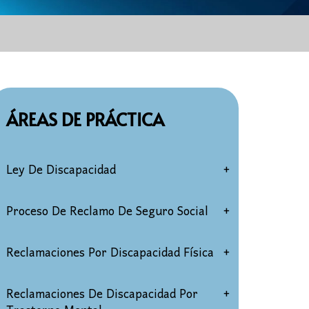
ÁREAS DE PRÁCTICA
Ley De Discapacidad
Elegibilidad Por Discapacidad Del
Proceso De Reclamo De Seguro Social
Seguro Social
Solicitud de discapacidad
Reclamaciones Por Discapacidad Física
Reclamaciones Por Discapacidad
Para Mayores De 50 Años
Audiencias de discapacidad del
Reclamaciones de discapacidad por
Reclamaciones De Discapacidad Por