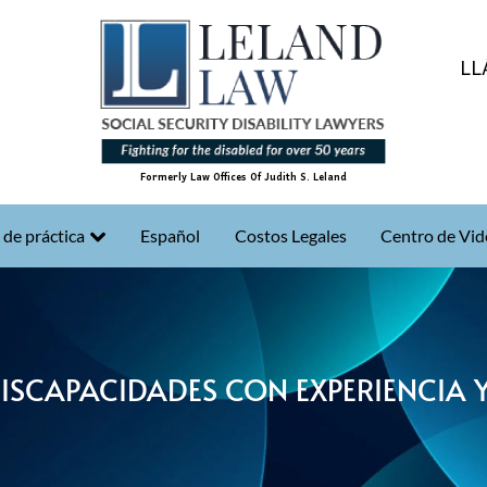
LL
Formerly Law Offices Of Judith S. Leland
 de práctica
Español
Costos Legales
Centro de Vid
DISCAPACIDADES CON EXPERIENCIA 