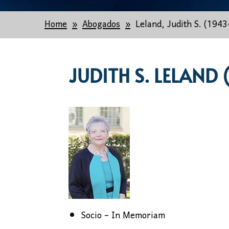
Home
Abogados
Leland, Judith S. (194
JUDITH S. LELAND
Socio – In Memoriam