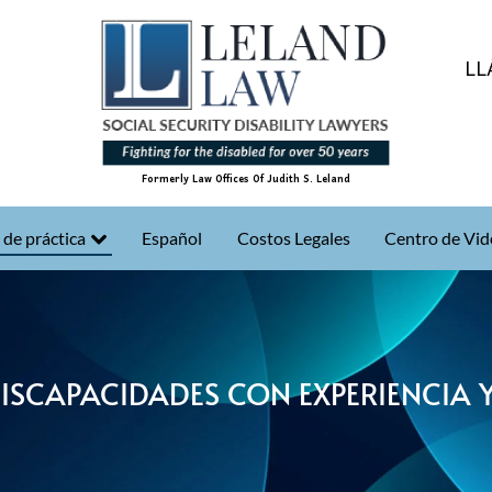
LL
Formerly Law Offices Of Judith S. Leland
 de práctica
Español
Costos Legales
Centro de Vid
DISCAPACIDADES CON EXPERIENCIA 