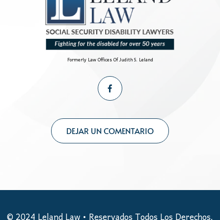
Formerly Law Offices Of Judith S. Leland
DEJAR UN COMENTARIO
© 2024
Leland Law
• Reservados Todos Los Derechos.