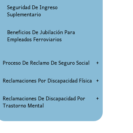
Seguridad De Ingreso
Suplementario
Beneficios De Jubilación Para
Empleados Ferroviarios
Proceso De Reclamo De Seguro Social
Solicitud de discapacidad
Reclamaciones Por Discapacidad Física
Audiencias de discapacidad del
Reclamaciones de discapacidad por
Reclamaciones De Discapacidad Por
Seguro Social
trastorno espinal
Trastorno Mental
Proceso de apelaciones por
Reclamaciones Por Discapacidad
Depresión/Ansiedad
discapacidad del Seguro Social
Crónica