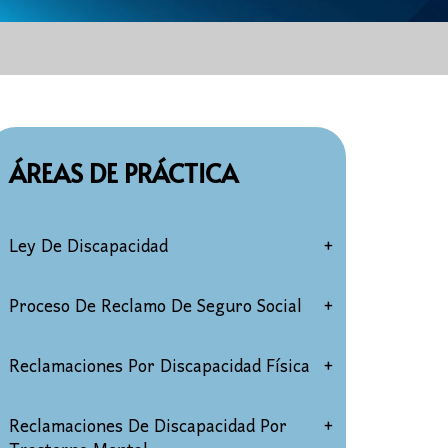
ÁREAS DE PRÁCTICA
Ley De Discapacidad
Elegibilidad Por Discapacidad Del
Proceso De Reclamo De Seguro Social
Seguro Social
Solicitud de discapacidad
Reclamaciones Por Discapacidad Física
Reclamaciones Por Discapacidad
Para Mayores De 50 Años
Audiencias de discapacidad del
Reclamaciones de discapacidad por
Reclamaciones De Discapacidad Por