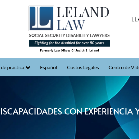
LL
Formerly Law Offices Of Judith S. Leland
 de práctica
Español
Costos Legales
Centro de Vid
DISCAPACIDADES CON EXPERIENCIA 