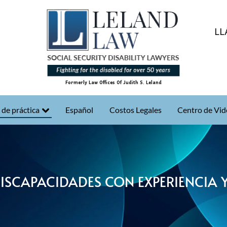
LL
Formerly Law Offices Of Judith S. Leland
 de práctica
Español
Costos Legales
Centro de Vid
DISCAPACIDADES CON EXPERIENCIA 