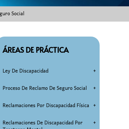
guro Social
ÁREAS DE PRÁCTICA
Ley De Discapacidad
Elegibilidad Por Discapacidad Del
Proceso De Reclamo De Seguro Social
Seguro Social
Solicitud de discapacidad
Reclamaciones Por Discapacidad Física
Reclamaciones Por Discapacidad
Para Mayores De 50 Años
Audiencias de discapacidad del
Reclamaciones de discapacidad por
Reclamaciones De Discapacidad Por